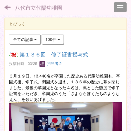
八代市立代陽幼稚園
Toggl
とぴっく
全ての記事
100件
第１３６回 修了証書授与式
投稿日時 : 03/25
担当者２
３月１９日。13,446名が卒園した歴史ある代陽幼稚園も、卒
園式後、修了式、閉園式を迎え、１３６年の歴史に幕を閉じ
ました。最後の卒園児となった４名は、凛とした態度で修了
証書をいただき、卒園児のうた「さよならぼくたちのようち
えん」を歌いあげました。