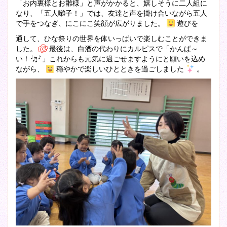
「お内裏様とお雛様」と声がかかると、嬉しそうに二人組に
なり、「五人囃子！」では、友達と声を掛け合いながら五人
で手をつなぎ、にこにこ笑顔が広がりました。
遊びを
通して、ひな祭りの世界を体いっぱいで楽しむことができま
した。
最後は、白酒の代わりにカルピスで「かんぱ～
い！
」これからも元気に過ごせますようにと願いを込め
ながら、
穏やかで楽しいひとときを過ごしました
。