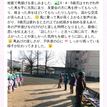
校庭で凧揚げを楽しみました。
3・4・5歳児はそれぞれ作
った凧を手に元気に走り、友愛会の方に凧を持ってもらった
り、絡まった糸をほどいてもらったりしながら、温かな交流
が見られました。
風に乗って凧が高く上がると歓声があ
がり、3歳児は疲れると土の上でお絵描きを始める姿もあり、
冬の戸外遊びをのびのびと楽しむ時間となりました。最後に
思いを伝えあうと、「話したい！」と次々に前に出て、凧が
上がったことや楽しかった気持ちを嬉しそうに話しました。
凧あげの楽しさが、子供達の心に
しっかり残っている
様子が伝わってきました。