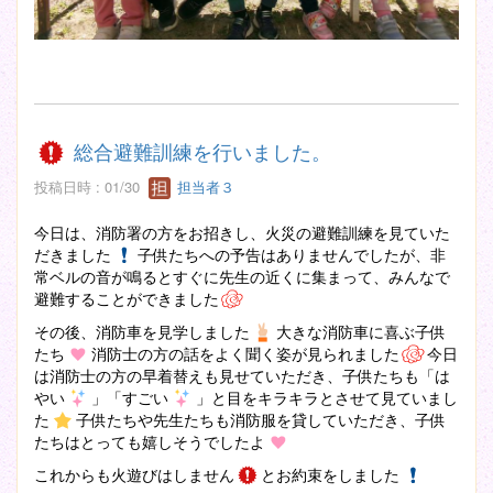
総合避難訓練を行いました。
投稿日時 : 01/30
担当者３
今日は、消防署の方をお招きし、火災の避難訓練を見ていた
だきました
子供たちへの予告はありませんでしたが、非
常ベルの音が鳴るとすぐに先生の近くに集まって、みんなで
避難することができました
その後、消防車を見学しました
大きな消防車に喜ぶ子供
たち
消防士の方の話をよく聞く姿が見られました
今日
は消防士の方の早着替えも見せていただき、子供たちも「は
やい
」「すごい
」と目をキラキラとさせて見ていまし
た
子供たちや先生たちも消防服を貸していただき、子供
たちはとっても嬉しそうでしたよ
これからも火遊びはしません
とお約束をしました