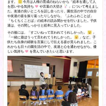
ます。
今月は人権の育成のねらいから「絵本を通して人
を思いやる気持ち
や言葉の大切さ
」について考えまし
た。友達の良いところを話し合ったり、園生活の中での自分
や友達の姿を振り返ったりしながら、「ふわふわことば」
「ちくちくことば」の絵本の読み聞かせを行いました。子供
達は、その間しっかりと絵本に見入っていました。
その後には、「すごいねって言われてうれしかった。
」
「一緒に遊ぼうって言われてうれしかった。
」など、子
供たち自身の経験を言葉にして伝える姿が見られました。こ
れからも日々の園生活の中で、友達と心を通わせながら、優
しい気持ち
を育んでいきたいと思います。