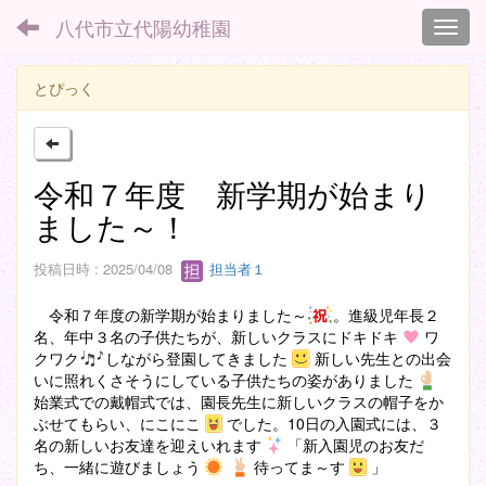
八代市立代陽幼稚園
Toggl
とぴっく
令和７年度 新学期が始まり
ました～！
投稿日時 : 2025/04/08
担当者１
令和７年度の新学期が始まりました～
。進級児年長２
名、年中３名の子供たちが、新しいクラスにドキドキ
ワ
クワク
しながら登園してきました
新しい先生との出会
いに照れくさそうにしている子供たちの姿がありました
始業式での戴帽式では、園長先生に新しいクラスの帽子をか
ぶせてもらい、にこにこ
でした。10日の入園式には、３
名の新しいお友達を迎えいれます
「新入園児のお友だ
ち、一緒に遊びましょう
待ってま～す
」