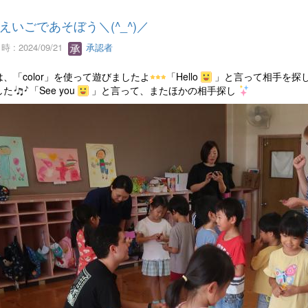
えいごであそぼう＼(^_^)／
 : 2024/09/21
承認者
、「color」を使って遊びましたよ
「Hello
」と言って相手を探
した
「See you
」と言って、またほかの相手探し