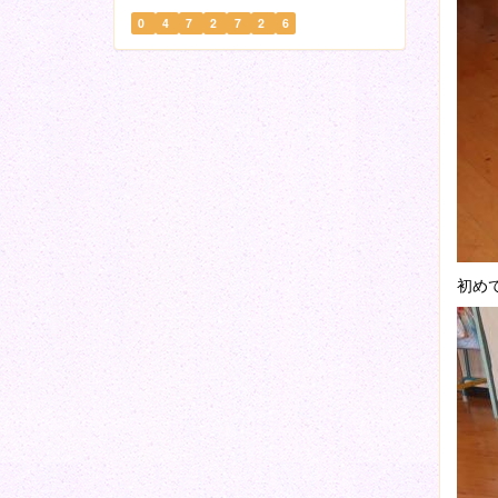
0
4
7
2
7
2
6
初め