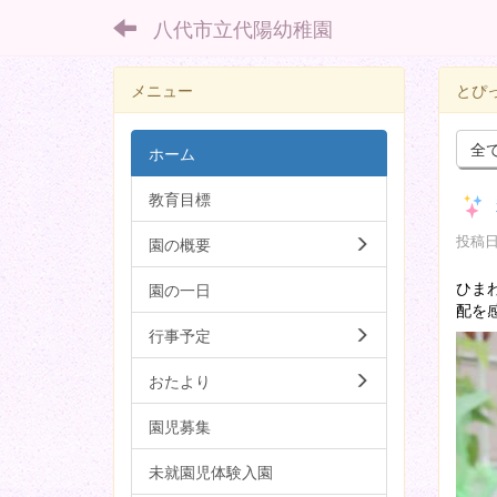
八代市立代陽幼稚園
メニュー
とぴ
全
ホーム
教育目標
投稿日時
園の概要
ひま
園の一日
配を
行事予定
おたより
園児募集
未就園児体験入園