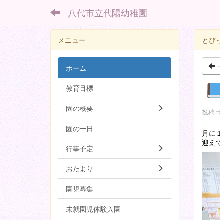
八代市立代陽幼稚園
メニュー
とぴ
ホーム
教育目標
園の概要
投稿日時
園の一日
月に
迎え
行事予定
おたより
園児募集
未就園児体験入園