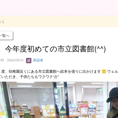
っく
一覧へ
今年度初めての市立図書館(^^)
 : 2024/05/31
承認者
１度、幼稚園近くにある市立図書館へ絵本を借りに出かけます
ウェ
ていただき、子供たちもワクワク