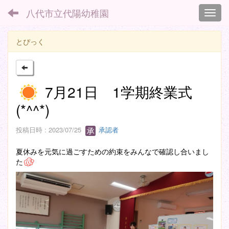
八代市立代陽幼稚園
Toggl
とぴっく
7月21日 1学期終業式
(*^^*)
投稿日時 : 2023/07/25
承認者
夏休みを元気に過ごすための約束をみんなで確認し合いまし
た