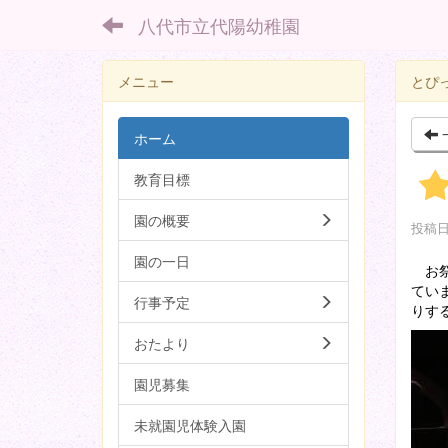
八代市立代陽幼稚園
メニュー
とぴ
ホーム
教育目標
園の概要
投稿日時
園の一日
お祭
てい
行事予定
りす
おたより
園児募集
未就園児体験入園