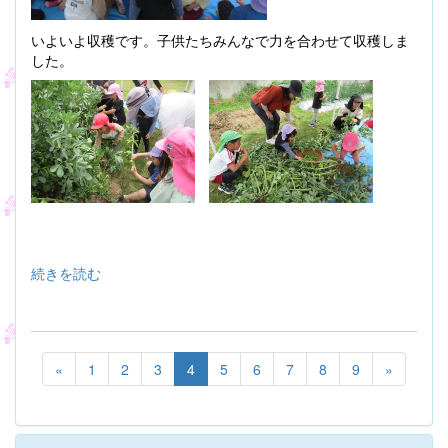
いよいよ収穫です。子供たちみんなで力を合わせて収穫しま
した。
続きを読む
«
1
2
3
4
5
6
7
8
9
»