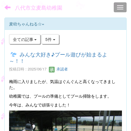
八代市立麦島幼稚園
Toggl
麦幼ちゃんねる☆=
全ての記事
5件
みんな大好き♪プール遊びが始まるよ
～！！
投稿日時 : 2025/06/17
承認者
梅雨に入りましたが、気温はぐんぐんと高くなってきまし
た。
幼稚園では、プールの準備としてプール掃除をします。
今年は、みんなで頑張りました！