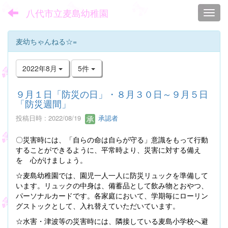
八代市立麦島幼稚園
Toggl
麦幼ちゃんねる☆=
2022年8月
5件
９月１日「防災の日」・８月３０日～９月５日
「防災週間」
投稿日時 : 2022/08/19
承認者
〇災害時には、「自らの命は自らが守る」意識をもって行動
することができるように、平常時より、災害に対する備え
を 心がけましょう。
☆麦島幼稚園では、園児一人一人に防災リュックを準備して
います。リュックの中身は、備蓄品として飲み物とおやつ、
パーソナルカードです。各家庭において、学期毎にローリン
グストックとして、入れ替えていただいています。
☆水害・津波等の災害時には、隣接している麦島小学校へ避