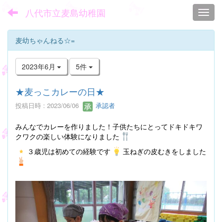
八代市立麦島幼稚園
Toggl
麦幼ちゃんねる☆=
2023年6月
5件
★麦っこカレーの日★
投稿日時 : 2023/06/06
承認者
みんなでカレーを作りました！子供たちにとってドキドキワ
クワクの楽しい体験になりました
３歳児は初めての経験です
玉ねぎの皮むきをしました