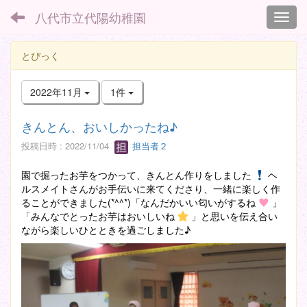
八代市立代陽幼稚園
Toggl
とぴっく
2022年11月
1件
きんとん、おいしかったね♪
投稿日時 : 2022/11/04
担当者２
園で掘ったお芋をつかって、きんとん作りをしました
ヘ
ルスメイトさんがお手伝いに来てくださり、一緒に楽しく作
ることができました(*^^*)「なんだかいい匂いがするね
」
「みんなでとったお芋はおいしいね
」と思いを伝え合い
ながら楽しいひとときを過ごしました♪