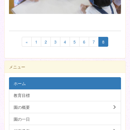
«
1
2
3
4
5
6
7
8
メニュー
ホーム
教育目標
園の概要
園の一日