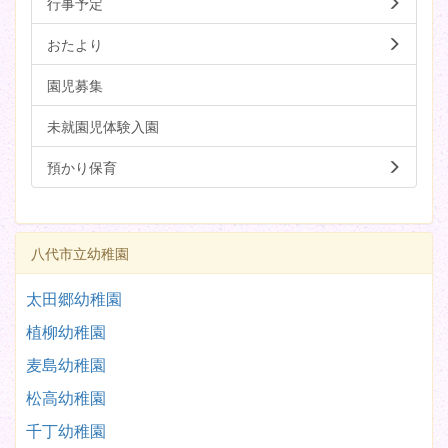
行事予定
おたより
園児募集
未就園児体験入園
預かり保育
八代市立幼稚園
太田郷幼稚園
植柳幼稚園
麦島幼稚園
松高幼稚園
千丁幼稚園