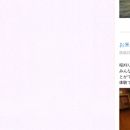
お米
投稿日時
稲刈
みん
とが
体験