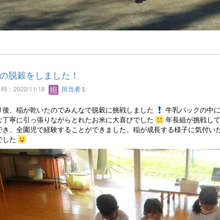
の脱穀をしました！
 : 2022/11/18
担当者１
り後、稲が乾いたのでみんなで脱穀に挑戦しました
牛乳パックの中
な丁寧に引っ張りながらとれたお米に大喜びでした
年長組が挑戦し
でき、全園児で経験することができました。稲が成長する様子に気付い
でした