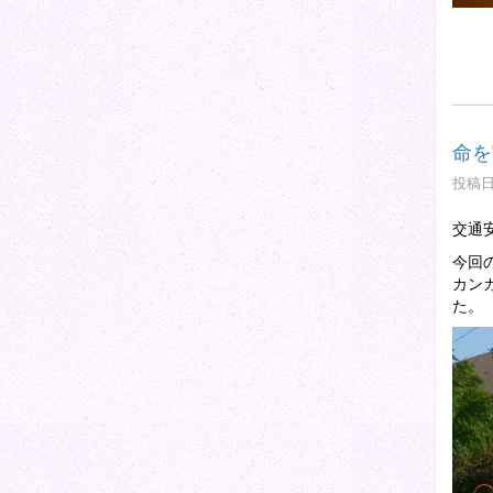
命を
投稿日時
交通
今回
カン
た。