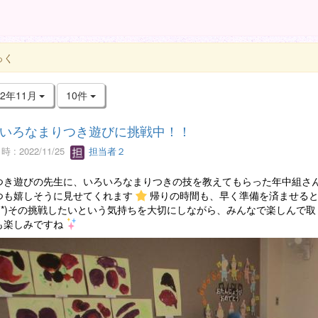
っく
22年11月
10件
いろなまりつき遊びに挑戦中！！
 : 2022/11/25
担当者２
つき遊びの先生に、いろいろなまりつきの技を教えてもらった年中組さ
つも嬉しそうに見せてくれます
帰りの時間も、早く準備を済ませる
*^^*)その挑戦したいという気持ちを大切にしながら、みんなで楽しんで
も楽しみですね