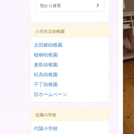
預かり保育
八代市立幼稚園
太田郷幼稚園
植柳幼稚園
麦島幼稚園
松高幼稚園
千丁幼稚園
旧ホームページ
近隣の学校
代陽小学校