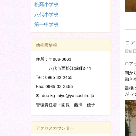
松高小学校
八代小学校
第一中学校
ロア
幼稚園情報
投稿日時
住所：〒866-0863
ロア
八代市西松江城町2-41
朝か
Tel : 0965-32-2455
動き
Fax: 0965-32-2455
最後
がっ
✉: doc-kg-taiyo@yatsushiro.jp
管理責任者：園長 藤澤 優子
アクセスカウンター