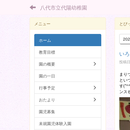
八代市立代陽幼稚園
メニュー
とぴ
20
ホーム
教育目標
いろ
投稿日時
園の概要
まり
園の一日
とい
す(
行事予定
ンス
おたより
園児募集
未就園児体験入園