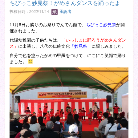
ちびっこ妙見祭！がめさんダンスを踊ったよ
投稿日時 : 2022/11/14
承認者
11月6日お隣りのお祭りでんでん館で、
ちびっこ妙見祭
が開
催されました。
代陽幼稚園の子供たちは、
「いっしょに踊ろうがめさんダン
ス」
に出演し、八代の伝統文化
「妙見祭」
に親しみました。
自分で色を塗ったがめの甲羅をつけて、にこにこ笑顔で踊り
ました。