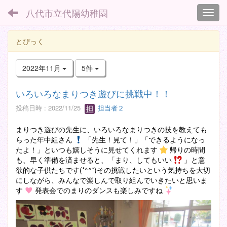
八代市立代陽幼稚園
Toggl
とぴっく
2022年11月
5件
いろいろなまりつき遊びに挑戦中！！
投稿日時 : 2022/11/25
担当者２
まりつき遊びの先生に、いろいろなまりつきの技を教えても
らった年中組さん
「先生！見て！」「できるようになっ
たよ！」といつも嬉しそうに見せてくれます
帰りの時間
も、早く準備を済ませると、「まり、してもいい
」と意
欲的な子供たちです(*^^*)その挑戦したいという気持ちを大切
にしながら、みんなで楽しんで取り組んでいきたいと思いま
す
発表会でのまりのダンスも楽しみですね