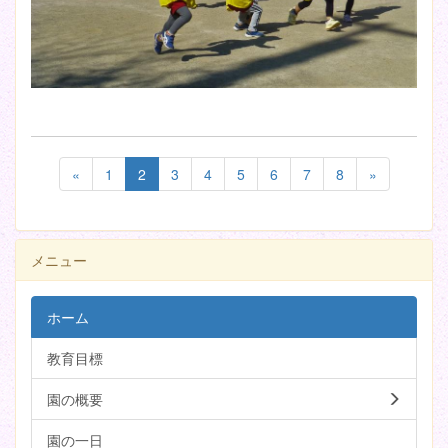
«
1
2
3
4
5
6
7
8
»
メニュー
ホーム
教育目標
園の概要
園の一日