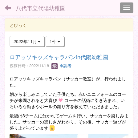
八代市立代陽幼稚園
Toggl
とぴっく
2022年11月
1件
ロアッソキッズキャラバンin代陽幼稚園
投稿日時 : 2022/11/18
承認者
ロアッソキッズキャラバン（サッカー教室）が、行われまし
た。
朝から楽しみにしていた子供たち。赤いユニフォームのコー
チが来園されると大喜び
コーチの話術に引き込まれ、い
ろいろな動きやボールの蹴り方を教えていただきました。
最後は3チームに分かれてゲームを行い、サッカーを楽しみま
した。サッカーの楽しさがわかり、その後、サッカー遊びが
盛り上がっています