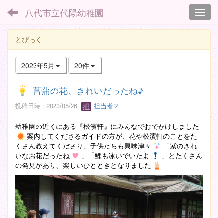
八代市立代陽幼稚園
Toggl
とぴっく
2023年5月
20件
菖蒲の花、きれいだったね♪
投稿日時 : 2023/05/26
担当者２
幼稚園の近くにある『松濱軒』にみんなでおでかけしました
案内してくださるガイドの方が、花や松濱軒のことをた
くさん教えてくださり、子供たちも興味津々
「紫のきれ
いなお花だったね
」「鯉も泳いでいたよ
」とたくさん
の発見があり、楽しいひとときとなりました