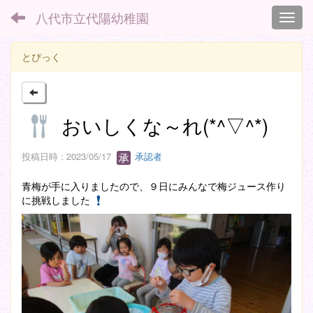
八代市立代陽幼稚園
Toggl
とぴっく
おいしくな～れ(*^▽^*)
投稿日時 : 2023/05/17
承認者
青梅が手に入りましたので、９日にみんなで梅ジュース作り
に挑戦しました