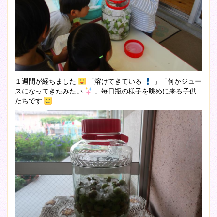
１週間が経ちました
「溶けてきている
」「何かジュー
スになってきたみたい
」毎日瓶の様子を眺めに来る子供
たちです