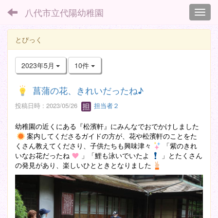
八代市立代陽幼稚園
Toggl
とぴっく
2023年5月
10件
菖蒲の花、きれいだったね♪
投稿日時 : 2023/05/26
担当者２
幼稚園の近くにある『松濱軒』にみんなでおでかけしました
案内してくださるガイドの方が、花や松濱軒のことをた
くさん教えてくださり、子供たちも興味津々
「紫のきれ
いなお花だったね
」「鯉も泳いでいたよ
」とたくさん
の発見があり、楽しいひとときとなりました