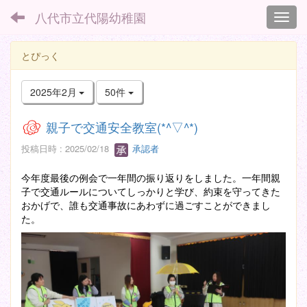
八代市立代陽幼稚園
Toggl
とぴっく
2025年2月
50件
親子で交通安全教室(*^▽^*)
投稿日時 : 2025/02/18
承認者
今年度最後の例会で一年間の振り返りをしました。一年間親
子で交通ルールについてしっかりと学び、約束を守ってきた
おかげで、誰も交通事故にあわずに過ごすことができまし
た。