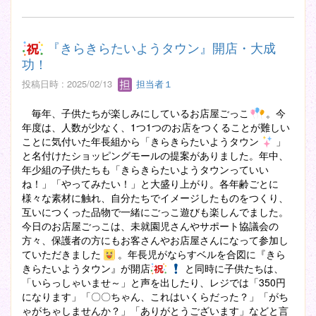
『きらきらたいようタウン』開店・大成
功！
投稿日時 : 2025/02/13
担当者１
毎年、子供たちが楽しみにしているお店屋ごっこ
。今
年度は、人数が少なく、1つ1つのお店をつくることが難しい
ことに気付いた年長組から「きらきらたいようタウン
」
と名付けたショッピングモールの提案がありました。年中、
年少組の子供たちも「きらきらたいようタウンっていい
ね！」「やってみたい！」と大盛り上がり。各年齢ごとに
様々な素材に触れ、自分たちでイメージしたものをつくり、
互いにつくった品物で一緒にごっこ遊びも楽しんでました。
今日のお店屋ごっこは、未就園児さんやサポート協議会の
方々、保護者の方にもお客さんやお店屋さんになって参加し
ていただきました
。年長児がならすベルを合図に『きら
きらたいようタウン』が開店
と同時に子供たちは、
「いらっしゃいませ～」と声を出したり、レジでは「350円
になります」「〇〇ちゃん、これはいくらだった？」「がち
ゃがちゃしませんか？」「ありがとうございます」などと言