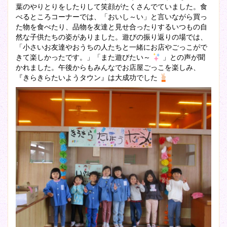
葉のやりとりをしたりして笑顔がたくさんでていました。食
べるところコーナーでは、「おいし～い」と言いながら買っ
た物を食べたり、品物を友達と見せ合ったりするいつもの自
然な子供たちの姿がありました。遊びの振り返りの場では、
「小さいお友達やおうちの人たちと一緒にお店やごっこがで
きて楽しかったです。」「また遊びたい～
」との声が聞
かれました。午後からもみんなでお店屋ごっこを楽しみ、
『きらきらたいようタウン』は大成功でした