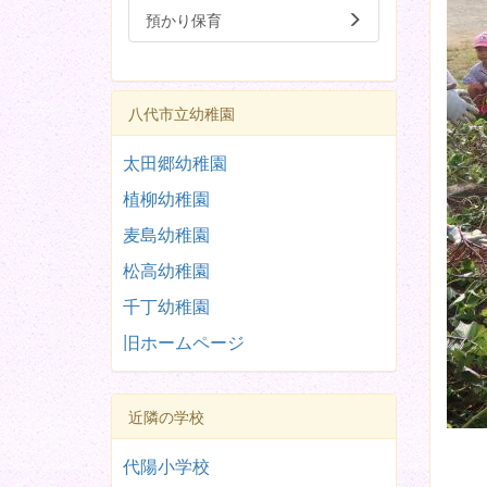
預かり保育
八代市立幼稚園
太田郷幼稚園
植柳幼稚園
麦島幼稚園
松高幼稚園
千丁幼稚園
旧ホームページ
近隣の学校
代陽小学校