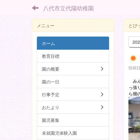
八代市立代陽幼稚園
メニュー
とぴ
20
ホーム
教育目標
投稿日時
園の概要
みん
園の一日
っ張
ら畑
行事予定
おたより
園児募集
未就園児体験入園