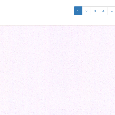
1
2
3
4
»