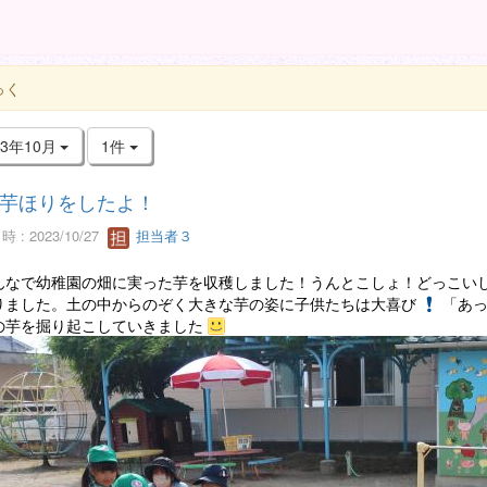
っく
23年10月
1件
芋ほりをしたよ！
 : 2023/10/27
担当者３
なで幼稚園の畑に実った芋を収穫しました！うんとこしょ！どっこいし
りました。土の中からのぞく大きな芋の姿に子供たちは大喜び
「あ
の芋を掘り起こしていきました