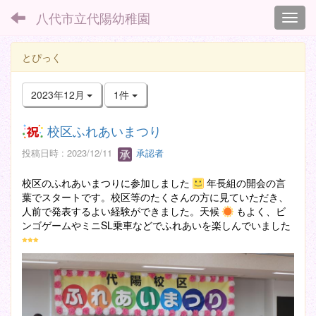
八代市立代陽幼稚園
Toggl
とぴっく
2023年12月
1件
校区ふれあいまつり
投稿日時 : 2023/12/11
承認者
校区のふれあいまつりに参加しました
年長組の開会の言
葉でスタートです。校区等のたくさんの方に見ていただき、
人前で発表するよい経験ができました。天候
もよく、ビ
ンゴゲームやミニSL乗車などでふれあいを楽しんでいました