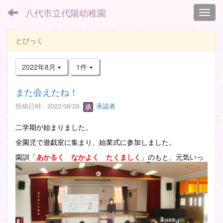
八代市立代陽幼稚園
Toggl
とぴっく
2022年8月
1件
また会えたね！
投稿日時 : 2022/08/29
承認者
二学期が始まりました。
全園児で遊戯室に集まり、始業式に参加しました。
園訓「
あかるく なかよく たくましく
」のもと、元気いっ