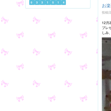
0
3
3
1
5
1
4
お楽
投稿日時
12
プレ
しみ