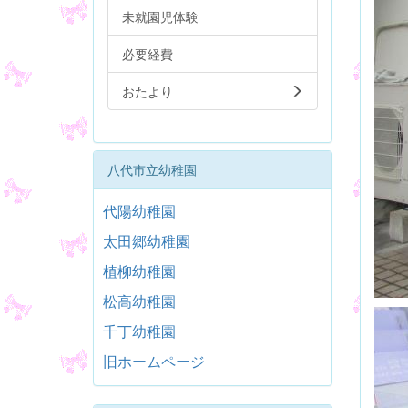
未就園児体験
必要経費
おたより
八代市立幼稚園
代陽幼稚園
太田郷幼稚園
植柳幼稚園
松高幼稚園
千丁幼稚園
旧ホームページ