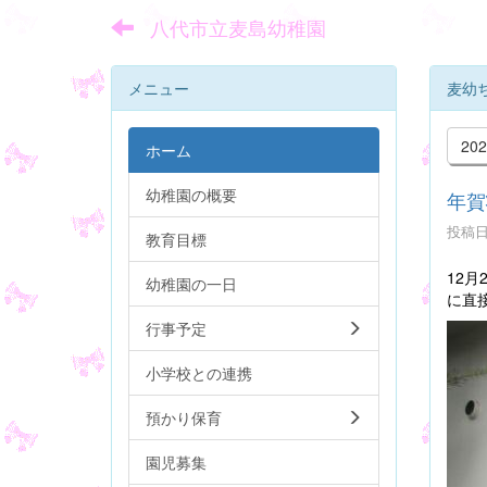
八代市立麦島幼稚園
メニュー
麦幼
20
ホーム
幼稚園の概要
年賀
投稿日時
教育目標
12
幼稚園の一日
に直
行事予定
小学校との連携
預かり保育
園児募集