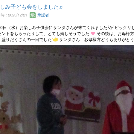
しみ子ども会をしました♬
 : 2023/12/21
承認者
月20日（水）お楽しみ子供会にサンタさんが来てくれました
ビックリ
ゼントをもらったりして、とても嬉しそうでした
その後は、お母様
、盛りだくさんの一日でした
サンタさん、お母様方どうもありがと