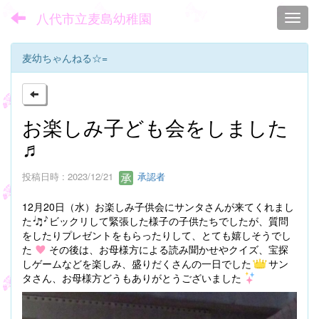
八代市立麦島幼稚園
Toggl
麦幼ちゃんねる☆=
お楽しみ子ども会をしました
♬
投稿日時 : 2023/12/21
承認者
12月20日（水）お楽しみ子供会にサンタさんが来てくれまし
た
ビックリして緊張した様子の子供たちでしたが、質問
をしたりプレゼントをもらったりして、とても嬉しそうでし
た
その後は、お母様方による読み聞かせやクイズ、宝探
しゲームなどを楽しみ、盛りだくさんの一日でした
サン
タさん、お母様方どうもありがとうございました