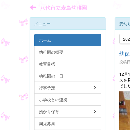
八代市立麦島幼稚園
メニュー
麦幼
20
ホーム
幼稚園の概要
幼保
投稿日時
教育目標
12
幼稚園の一日
スを
でし
行事予定
小学校との連携
預かり保育
園児募集