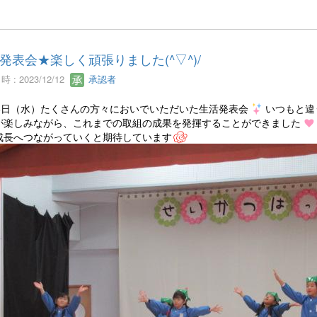
発表会★楽しく頑張りました(^▽^)/
 : 2023/12/12
承認者
月6日（水）たくさんの方々においでいただいた生活発表会
いつもと違
が楽しみながら、これまでの取組の成果を発揮することができました
成長へつながっていくと期待しています