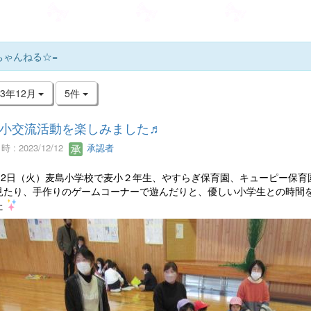
ちゃんねる☆=
23年12月
5件
小交流活動を楽しみました♬
 : 2023/12/12
承認者
月12日（火）麦島小学校で麦小２年生、やすらぎ保育園、キューピー保
見たり、手作りのゲームコーナーで遊んだりと、優しい小学生との時間
た