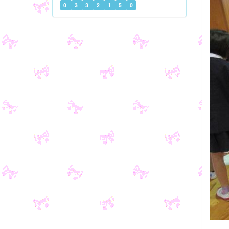
0
3
3
2
1
5
0