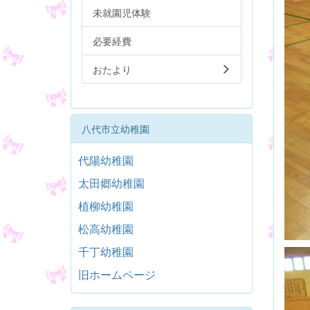
未就園児体験
必要経費
おたより
八代市立幼稚園
代陽幼稚園
太田郷幼稚園
植柳幼稚園
松高幼稚園
千丁幼稚園
旧ホームページ