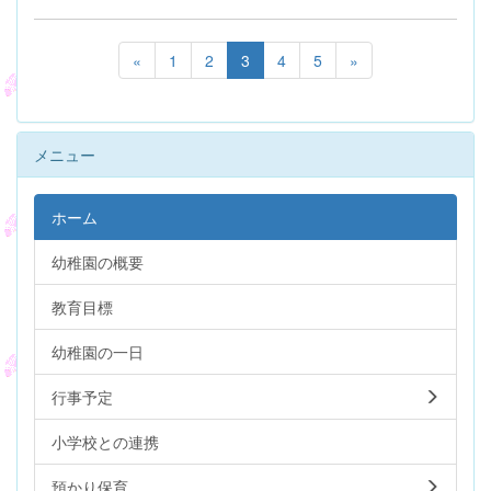
«
1
2
3
4
5
»
メニュー
ホーム
幼稚園の概要
教育目標
幼稚園の一日
行事予定
小学校との連携
預かり保育