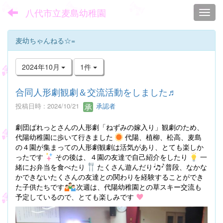
八代市立麦島幼稚園
Toggl
麦幼ちゃんねる☆=
2024年10月
1件
合同人形劇観劇＆交流活動をしました♬
投稿日時 : 2024/10/21
承認者
劇団ぱれっとさんの人形劇「ねずみの嫁入り」観劇のため、
代陽幼稚園に歩いて行きました
代陽、植柳、松高、麦島
の４園が集まっての人形劇観劇は活気があり、とても楽しか
ったです
その後は、４園の友達で自己紹介をしたり
一
緒にお弁当を食べたり
たくさん遊んだり
普段、なかな
かできないたくさんの友達との関わりを経験することができ
た子供たちです
次週は、代陽幼稚園との草スキー交流も
予定しているので、とても楽しみです