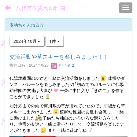
八代市立麦島幼稚園
Toggl
麦幼ちゃんねる☆=
2024年10月
1件
交流活動や草スキーを楽しみました！！
投稿日時 : 2024/10/23
担当者２
代陽幼稚園の友達と一緒に交流活動をしました
体操やダ
ンス、バルーンを楽しみました
初めてのバルーンに代陽
幼稚園の友達は大喜び
一斉に中に入り「きのこ」を作る
ことができました
明け方までの雨で河川敷の草が濡れていたので、午後から草
スキーに出かけました
植柳幼稚園の友達も合流し、一緒
に遊びました
子供たち独自のいろいろな滑り方をした
り、他園の友達と一緒に滑ったりして、交流活動を楽しむこ
とができました
また一緒に遊ぼうね