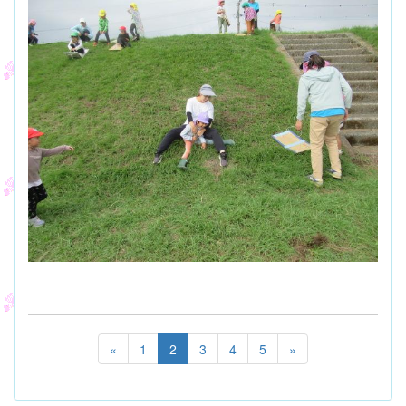
«
1
2
3
4
5
»