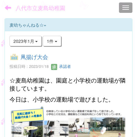
八代市立麦島幼稚園
Toggl
麦幼ちゃんねる☆=
2023年1月
1件
凧揚げ大会
投稿日時 : 2023/01/18
承認者
☆麦島幼稚園は、園庭と小学校の運動場が隣
接しています。
今日は、小学校の運動場で遊びました。