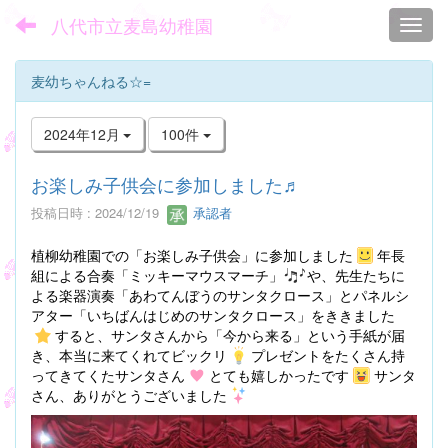
八代市立麦島幼稚園
Toggl
麦幼ちゃんねる☆=
2024年12月
100件
お楽しみ子供会に参加しました♬
投稿日時 : 2024/12/19
承認者
植柳幼稚園での「お楽しみ子供会」に参加しました
年長
組による合奏「ミッキーマウスマーチ」
や、先生たちに
よる楽器演奏「あわてんぼうのサンタクロース」とパネルシ
アター「いちばんはじめのサンタクロース」をききました
すると、サンタさんから「今から来る」という手紙が届
き、本当に来てくれてビックリ
プレゼントをたくさん持
ってきてくたサンタさん
とても嬉しかったです
サンタ
さん、ありがとうございました