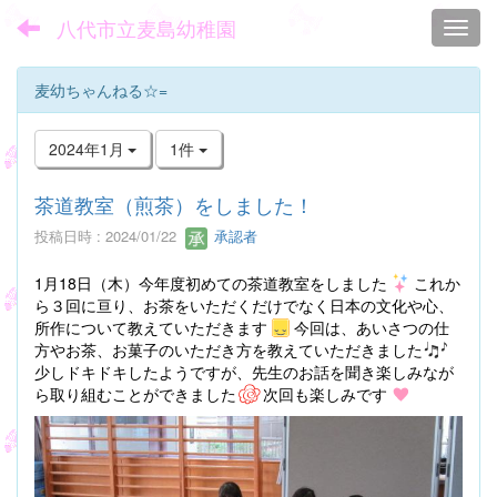
八代市立麦島幼稚園
Toggl
麦幼ちゃんねる☆=
2024年1月
1件
茶道教室（煎茶）をしました！
投稿日時 : 2024/01/22
承認者
1月18日（木）今年度初めての茶道教室をしました
これか
ら３回に亘り、お茶をいただくだけでなく日本の文化や心、
所作について教えていただきます
今回は、あいさつの仕
方やお茶、お菓子のいただき方を教えていただきました
少しドキドキしたようですが、先生のお話を聞き楽しみなが
ら取り組むことができました
次回も楽しみです