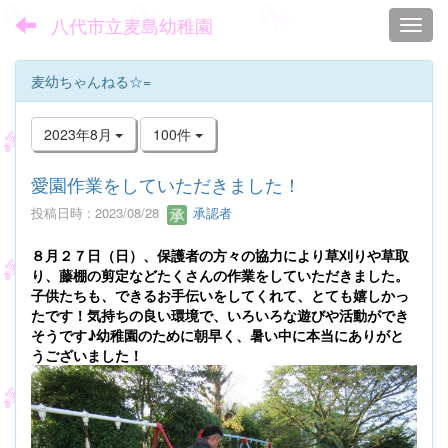
八代市立麦島幼稚園
Toggl
麦幼ちゃんねる☆=
2023年8月
100件
愛園作業をしていただきました！
投稿日時 : 2023/08/28
承認者
８月２７日（日）、保護者の方々の協力により草刈りや草取
り、藤棚の剪定などたくさんの作業をしていただきました。
子供たちも、できるお手伝いをしてくれて、とても嬉しかっ
たです！気持ちの良い環境で、いろいろな遊びや活動ができ
そうです♪幼稚園のために朝早く、暑い中に本当にありがと
うございました！