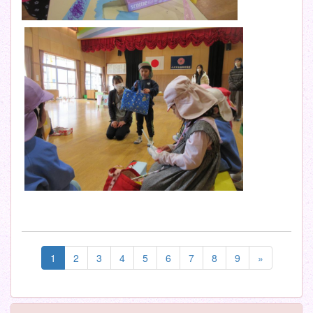
1
2
3
4
5
6
7
8
9
»