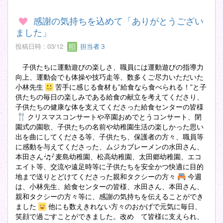
感謝の気持ちを込めて「ありがとうござい
ました」
投稿日時 : 03/12
担当者３
子供たちに運動遊びの楽しさ、職員には運動遊びの指導力
向上、運動会でも体操や技巧走等、数多くご尽力いただいた
小林先生
苦手に感じる食材も”給食なら食べられる！”と子
供たちの毎日の楽しみである給食の献立を考えてくださり、
子供たちの健康な体を支えてくださった給食センターの皆様
クリスマスコンサートや卒園おめでとうコンサート、閉
園式の園歌、子供たちの名前や幼稚園生活の楽しかった思い
出を曲にしてくださる等、子供たち、保護者の方々、職員等
に感動を与えてくださった、ムジカブレーメンの水田さん、
本田さん
麦島幼稚園、松高幼稚園、太田郷幼稚園、エコ
エイト等、交流や遠足時等に子供たちを安全かつ快適に目的
地まで送りとどけてくださった親和タクシーの方々
今週
は、小林先生、給食センターの皆様、水田さん、本田さん、
親和タクシーの方々等に、感謝の気持ちを伝えることができ
ました
他にも数えきれない方々のおかげで元気に毎日、
笑顔で過ごすことができました。改め て皆様に支えられ、