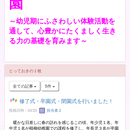
園
～幼児期にふさわしい体験活動を
通して、心豊かにたくましく生き
る力の基礎を育みます～
とっておきの１枚
全ての記事
5件
修了式・卒園式・閉園式を行いました！
投稿日時 : 03/23
担当者２
暖かな日差しに春の訪れを感じるこの頃、年少児１名、年
中児１名が植柳幼稚園での課程を修了し、年長児３名が卒園