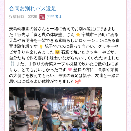
合同お別れバス遠足
投稿日時 : 02/25
担当者１
麦島幼稚園の皆さんと一緒に合同でお別れ遠足に行きまし
た！行先は「食と農の体験塾」さん
宇城市三角町にある
天草や有明海を一望できる素晴らしいロケーションにある食
育体験施設です
親子でバスに乗って向かい、クッキーや
ピザ作りを楽しみました
石窯で焼いたクッキーやピザ、
自分たちで作る喜びも味わいながらおいしくいただきました
また、手作りの野菜スープや羽釜で炊いたご飯のおにぎ
りも、とてもおいしかったです
塾長の方に、食事や栄養
の大切さを教えてもらい、最後の遠足は親子、友達と一緒に
思い出に残るよい体験ができました