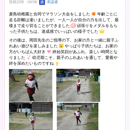
投稿日時 : 03/08
承認者
麦島幼稚園と合同でマラソン大会をしました
年齢ごとに
走る距離は違いましたが、一人一人が自分の力を出して、最
後まで走り切ることができました
頑張りをメダルをもら
った子供たちは、達成感でいっぱいの様子でした
その後は、岡田先生のご指導の下、お家の方と一緒に親子ふ
れあい遊びを楽しみました
やっぱり子供たちは、お家の
方がいちばん大好き
終始笑顔があふれ、楽しい時間とな
りました
幼児期こそ、親子のふれあいを通して、愛着や
絆を深めたいものですね