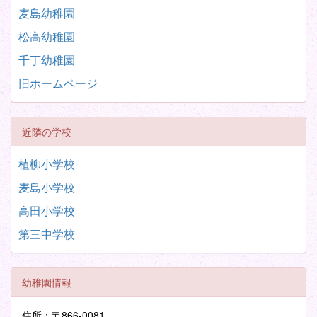
麦島幼稚園
松高幼稚園
千丁幼稚園
旧ホームページ
近隣の学校
植柳小学校
麦島小学校
高田小学校
第三中学校
幼稚園情報
住所：〒866-0081