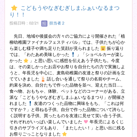
こどもうやなぎむぎしまふぁいなるまつ
り！！
投稿日時 : 02/21
担当者２
先日、地域や後援会の方々のご協力により開催された「植
柳幼稚園ファイナルフェスティバル」では、子供たちが心か
ら楽しむ様子や満ち足りた笑顔が見られました
振り返り
では、「わたあめ美味しかった
」「ショベルカーが楽し
かった
」と思い思いに感想を伝えあう子供たち。今度
は、その楽しかったお店やお祭りを自分たちの力で実施しよ
うと、年長児を中心に、麦島幼稚園の友達と祭りの計画を立
てていきました
話し合いを通して祭りの名前やチーム、
約束を決め、自分たちで作った品物を並べ、迎えた当日…。
食べ物、おもちゃ、体験、ペットなどのコーナーがある、立
派な「こどもうやなぎむぎしまふぁいなるまつり」が開催さ
れました
友達のつくった品物に興味をもち、「これは何
ですか？」と尋ねる子供、自分で作った品物について誇らし
く説明する子供、買ったものを友達に見せて笑い合う子供、
それぞれがいっぱい楽しんでいました
年長児によるくじ
引きのサプライズもあり、「またしたい！」と思い出に残る
お祭りごっことなりました