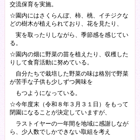
交流保育を実施。
☆園内にはさくらんぼ、柿、桃、イチジクな
どの樹木が植えられており、
花を見たり、
実を取ったりしながら、季節感を感じてい
る。
☆園内の畑に野菜の苗を植えたり、収穫した
りして
食育活動に努めている。
自分たちで栽培した野菜の味は格別で
野菜
が苦手な子供も少しずつ興味を
もつようになっている。
☆今年度末（令和８年３月３１日）をもって
閉園になることが決定していますが、
ラストイヤーの一年間を地域に感謝しなが
ら、少人数でしかできない取組を考え