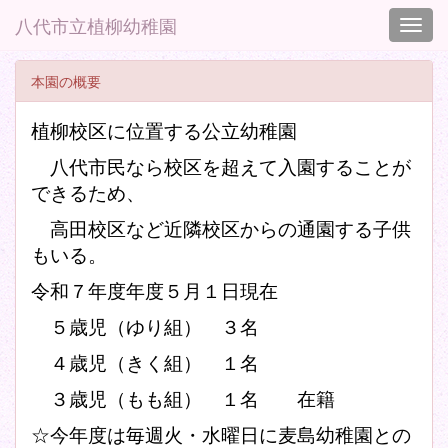
八代市立植柳幼稚園
Toggl
本園の概要
植柳校区に位置する公立幼稚園
八代市民なら校区を超えて入園することが
できるため、
高田校区など近隣校区からの通園する子供
もいる。
令和７年度年度５月１日現在
５歳児（ゆり組） ３名
４歳児（きく組） １名
３歳児（もも組） １名 在籍
☆今年度は毎週火・水曜日に麦島幼稚園との