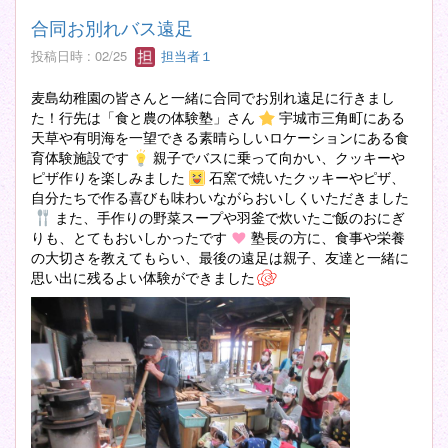
合同お別れバス遠足
投稿日時 : 02/25
担当者１
麦島幼稚園の皆さんと一緒に合同でお別れ遠足に行きまし
た！行先は「食と農の体験塾」さん
宇城市三角町にある
天草や有明海を一望できる素晴らしいロケーションにある食
育体験施設です
親子でバスに乗って向かい、クッキーや
ピザ作りを楽しみました
石窯で焼いたクッキーやピザ、
自分たちで作る喜びも味わいながらおいしくいただきました
また、手作りの野菜スープや羽釜で炊いたご飯のおにぎ
りも、とてもおいしかったです
塾長の方に、食事や栄養
の大切さを教えてもらい、最後の遠足は親子、友達と一緒に
思い出に残るよい体験ができました