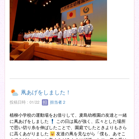
凧あげをしました！
投稿日時 : 01/22
担当者２
植柳小学校の運動場をお借りして、麦島幼稚園の友達と一緒
に凧あげをしました
この日は風が強く、広々とした場所
で思い切り糸を伸ばしたことで、園庭でしたときよりもさら
に高くあがりました
友達の凧を見ながら「僕も、あそこ