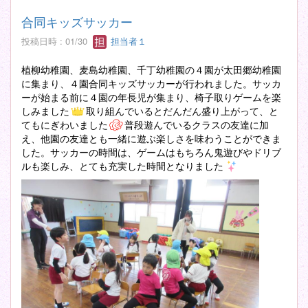
合同キッズサッカー
投稿日時 : 01/30
担当者１
植柳幼稚園、麦島幼稚園、千丁幼稚園の４園が太田郷幼稚園
に集まり、４園合同キッズサッカーが行われました。サッカ
ーが始まる前に４園の年長児が集まり、椅子取りゲームを楽
しみました
取り組んでいるとだんだん盛り上がって、と
てもにぎわいました
普段遊んでいるクラスの友達に加
え、他園の友達とも一緒に遊ぶ楽しさを味わうことができま
した。サッカーの時間は、ゲームはもちろん鬼遊びやドリブ
ルも楽しみ、とても充実した時間となりました