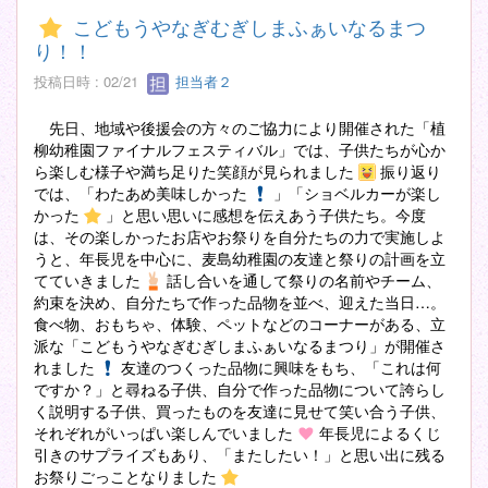
こどもうやなぎむぎしまふぁいなるまつ
り！！
投稿日時 : 02/21
担当者２
先日、地域や後援会の方々のご協力により開催された「植
柳幼稚園ファイナルフェスティバル」では、子供たちが心か
ら楽しむ様子や満ち足りた笑顔が見られました
振り返り
では、「わたあめ美味しかった
」「ショベルカーが楽し
かった
」と思い思いに感想を伝えあう子供たち。今度
は、その楽しかったお店やお祭りを自分たちの力で実施しよ
うと、年長児を中心に、麦島幼稚園の友達と祭りの計画を立
てていきました
話し合いを通して祭りの名前やチーム、
約束を決め、自分たちで作った品物を並べ、迎えた当日…。
食べ物、おもちゃ、体験、ペットなどのコーナーがある、立
派な「こどもうやなぎむぎしまふぁいなるまつり」が開催さ
れました
友達のつくった品物に興味をもち、「これは何
ですか？」と尋ねる子供、自分で作った品物について誇らし
く説明する子供、買ったものを友達に見せて笑い合う子供、
それぞれがいっぱい楽しんでいました
年長児によるくじ
引きのサプライズもあり、「またしたい！」と思い出に残る
お祭りごっことなりました