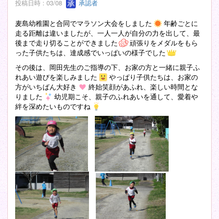
投稿日時 : 03/08
承認者
麦島幼稚園と合同でマラソン大会をしました
年齢ごとに
走る距離は違いましたが、一人一人が自分の力を出して、最
後まで走り切ることができました
頑張りをメダルをもら
った子供たちは、達成感でいっぱいの様子でした
その後は、岡田先生のご指導の下、お家の方と一緒に親子ふ
れあい遊びを楽しみました
やっぱり子供たちは、お家の
方がいちばん大好き
終始笑顔があふれ、楽しい時間とな
りました
幼児期こそ、親子のふれあいを通して、愛着や
絆を深めたいものですね