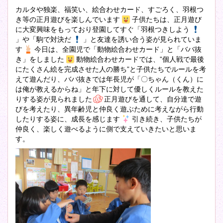
カルタや独楽、福笑い、絵合わせカード、すごろく、羽根つ
き等の正月遊びを楽しんでいます
子供たちは、正月遊び
に大変興味をもっており登園してすぐ「羽根つきしよう
」や「駒で対決だ
」と友達を誘い合う姿が見られていま
す
今日は、全園児で「動物絵合わせカード」と「ババ抜
き」をしました
動物絵合わせカードでは、”個人戦で最後
にたくさん絵を完成させた人の勝ち”と子供たちでルールを考
えて遊んだり、ババ抜きでは年長児が「〇ちゃん（くん）に
は俺が教えるからね」と年下に対して優しくルールを教えた
りする姿が見られました
正月遊びを通して、自分達で遊
びを考えたり、異年齢児と仲良く遊ぶために考えながら行動
したりする姿に、成長を感じます
引き続き、子供たちが
仲良く、楽しく遊べるように側で支えていきたいと思いま
す。