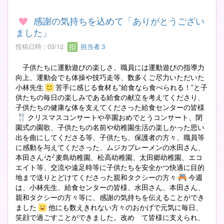
感謝の気持ちを込めて「ありがとうござい
ました」
投稿日時 : 03/12
担当者３
子供たちに運動遊びの楽しさ、職員には運動遊びの指導力
向上、運動会でも体操や技巧走等、数多くご尽力いただいた
小林先生
苦手に感じる食材も”給食なら食べられる！”と子
供たちの毎日の楽しみである給食の献立を考えてくださり、
子供たちの健康な体を支えてくださった給食センターの皆様
クリスマスコンサートや卒園おめでとうコンサート、閉
園式の園歌、子供たちの名前や幼稚園生活の楽しかった思い
出を曲にしてくださる等、子供たち、保護者の方々、職員等
に感動を与えてくださった、ムジカブレーメンの水田さん、
本田さん
麦島幼稚園、松高幼稚園、太田郷幼稚園、エコ
エイト等、交流や遠足時等に子供たちを安全かつ快適に目的
地まで送りとどけてくださった親和タクシーの方々
今週
は、小林先生、給食センターの皆様、水田さん、本田さん、
親和タクシーの方々等に、感謝の気持ちを伝えることができ
ました
他にも数えきれない方々のおかげで元気に毎日、
笑顔で過ごすことができました。改め て皆様に支えられ、