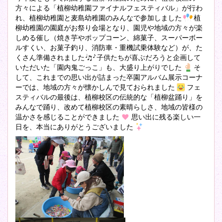
方々による「植柳幼稚園ファイナルフェスティバル」が行わ
れ、植柳幼稚園と麦島幼稚園のみんなで参加しました
植
柳幼稚園の園庭がお祭り会場となり、園児や地域の方々が楽
しめる催し（焼き芋やポップコーン、綿菓子、スーパーボー
ルすくい、お菓子釣り、消防車・重機試乗体験など）が、た
くさん準備されました
子供たちが喜ぶだろうと企画して
いただいた「園内鬼ごっこ」も、大盛り上がりでした
そ
して、これまでの思い出が詰まった卒園アルバム展示コーナ
ーでは、地域の方々が懐かしんで見ておられました
フェ
スティバルの最後は、植柳校区の伝統的な「植柳盆踊り」を
みんなで踊り、改めて植柳校区の素晴らしさ、地域の皆様の
温かさを感じることができました
思い出に残る楽しい一
日を、本当にありがとうございました