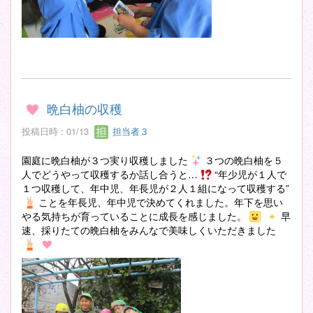
晩白柚の収穫
投稿日時 : 01/13
担当者３
園庭に晩白柚が３つ実り収穫しました
３つの晩白柚を５
人でどうやって収穫するか話し合うと…
“年少児が１人で
１つ収穫して、年中児、年長児が２人１組になって収穫する”
ことを年長児、年中児で決めてくれました。年下を思い
やる気持ちが育っていることに成長を感じました。
早
速、採りたての晩白柚をみんなで美味しくいただきました