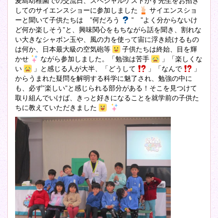
麦島幼稚園での交流日、スペシャルゲストかず先生をお招き
してのサイエンスショーに参加しました
サイエンスショ
ーと聞いて子供たちは ”何だろう
” ”よく分からないけ
ど何か楽しそう”と、興味関心をもちながら話を聞き、割れな
い大きなシャボン玉や、風の力を使って宙に浮き続けるもの
は何か、日本最大級の空気砲等
子供たちは終始、目を輝
かせ
ながら参加しました。「勉強は苦手
」「楽しくな
い
」と感じる人が大半、「どうして
」「なんで
」
からうまれた疑問を解明する科学に魅了され、勉強の中に
も、必ず”楽しい”と感じられる部分がある！そこを見つけて
取り組んでいけば、きっと好きになることを就学前の子供た
ちに教えていただきました