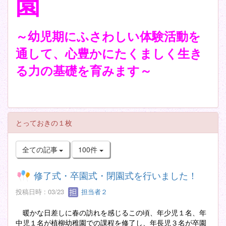
園
～幼児期にふさわしい体験活動を
通して、心豊かにたくましく生き
る力の基礎を育みます～
とっておきの１枚
全ての記事
100件
修了式・卒園式・閉園式を行いました！
投稿日時 : 03/23
担当者２
暖かな日差しに春の訪れを感じるこの頃、年少児１名、年
中児１名が植柳幼稚園での課程を修了し、年長児３名が卒園