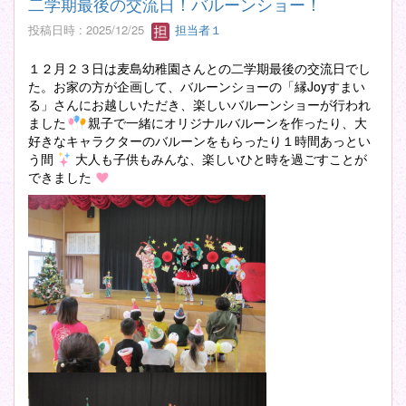
二学期最後の交流日！バルーンショー！
投稿日時 : 2025/12/25
担当者１
１２月２３日は麦島幼稚園さんとの二学期最後の交流日でし
た。お家の方が企画して、バルーンショーの「縁Joyすまい
る」さんにお越しいただき、楽しいバルーンショーが行われ
ました
親子で一緒にオリジナルバルーンを作ったり、大
好きなキャラクターのバルーンをもらったり１時間あっとい
う間
大人も子供もみんな、楽しいひと時を過ごすことが
できました