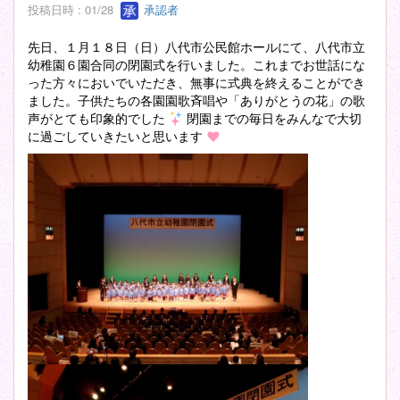
投稿日時 : 01/28
承認者
先日、１月１８日（日）八代市公民館ホールにて、八代市立
幼稚園６園合同の閉園式を行いました。これまでお世話にな
った方々においでいただき、無事に式典を終えることができ
ました。子供たちの各園園歌斉唱や「ありがとうの花」の歌
声がとても印象的でした
閉園までの毎日をみんなで大切
に過ごしていきたいと思います