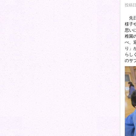
投稿日時
先日
様子
思い
稚園
べ、
り」
らし
のサ