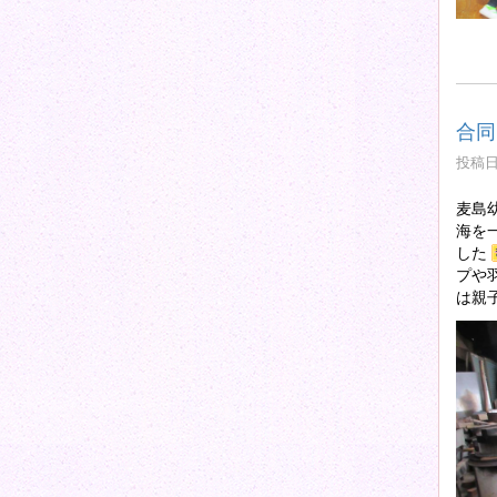
合同
投稿日時
麦島
海を
した
プや
は親