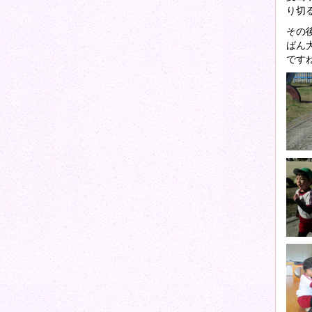
り切
その
ばん
です