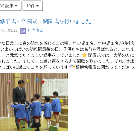
ての記事
10件
修了式・卒園式・閉園式を行いました！
 : 03/23
担当者２
な日差しに春の訪れを感じるこの頃、年少児１名、年中児１名が植柳幼
思い出いっぱいの幼稚園最後の日。子供たちは名前を呼ばれると、これ
！」と元気でたくましい返事をしていました
閉園式では、大勢の方
納しました。そして、友達と声をそろえて園歌を歌いました。それぞれ
いっぱいに過ごすことを願っています
植柳幼稚園に関わってくださ