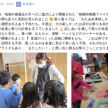
 : 02/21
担当者２
、地域や後援会の方々のご協力により開催された「植柳幼稚園ファイナ
や満ち足りた笑顔が見られました
振り返りでは、「わたあめ美味し
に感想を伝えあう子供たち。今度は、その楽しかったお店やお祭りを自
の友達と祭りの計画を立てていきました
話し合いを通して祭りの名
迎えた当日…。食べ物、おもちゃ、体験、ペットなどのコーナーがある
が開催されました
友達のつくった品物に興味をもち、「これは何で
く説明する子供、買ったものを友達に見せて笑い合う子供、それぞれが
プライズもあり、「またしたい！」と思い出に残るお祭りごっことなり