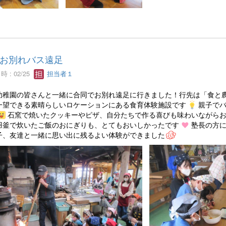
お別れバス遠足
 : 02/25
担当者１
幼稚園の皆さんと一緒に合同でお別れ遠足に行きました！行先は「食と
一望できる素晴らしいロケーションにある食育体験施設です
親子で
石窯で焼いたクッキーやピザ、自分たちで作る喜びも味わいながら
羽釜で炊いたご飯のおにぎりも、とてもおいしかったです
塾長の方
子、友達と一緒に思い出に残るよい体験ができました