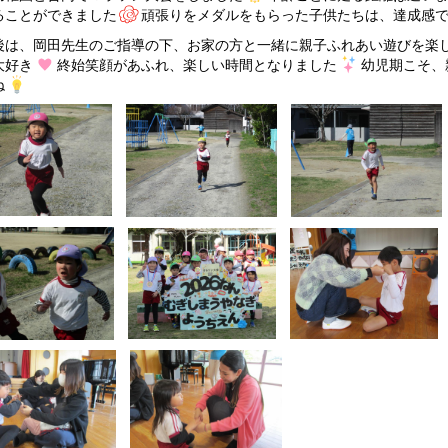
ることができました
頑張りをメダルをもらった子供たちは、達成感
後は、岡田先生のご指導の下、お家の方と一緒に親子ふれあい遊びを楽
大好き
終始笑顔があふれ、楽しい時間となりました
幼児期こそ、
ね