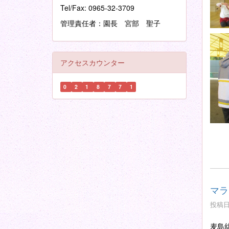
Tel/Fax: 0965-32-3709
管理責任者：園長 宮部 聖子
アクセスカウンター
0
2
1
8
7
7
1
マラ
投稿日時
麦島