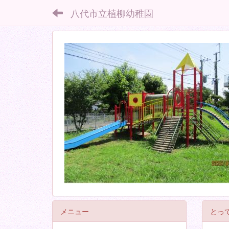
八代市立植柳幼稚園
メニュー
とっ