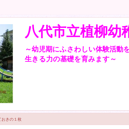
八代市立植柳幼
～幼児期にふさわしい体験活動
生きる力の基礎を育みます～
ておきの１枚