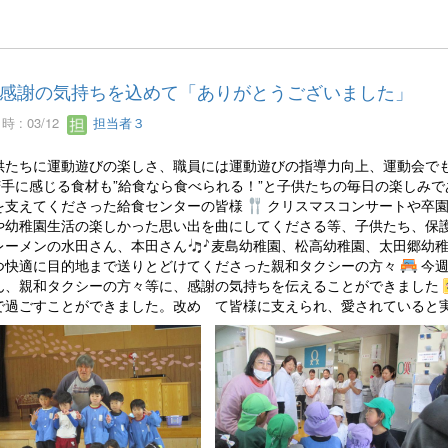
感謝の気持ちを込めて「ありがとうございました」
 : 03/12
担当者３
たちに運動遊びの楽しさ、職員には運動遊びの指導力向上、運動会でも
苦手に感じる食材も”給食なら食べられる！”と子供たちの毎日の楽しみ
を支えてくださった給食センターの皆様
クリスマスコンサートや卒
や幼稚園生活の楽しかった思い出を曲にしてくださる等、子供たち、保
レーメンの水田さん、本田さん
麦島幼稚園、松高幼稚園、太田郷幼
つ快適に目的地まで送りとどけてくださった親和タクシーの方々
今
ん、親和タクシーの方々等に、感謝の気持ちを伝えることができました
で過ごすことができました。改め て皆様に支えられ、愛されていると