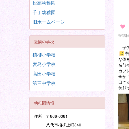
松高幼稚園
千丁幼稚園
旧ホームページ
投稿日時
近隣の学校
子供
植柳小学校
な体
麦島小学校
名前
カブ
高田小学校
全か
田さ
第三中学校
笑顔
幼稚園情報
住所：〒866-0081
八代市植柳上町340