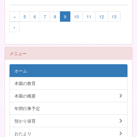
«
5
6
7
8
9
10
11
12
13
»
メニュー
ホーム
本園の教育
本園の概要
年間行事予定
預かり保育
おたより