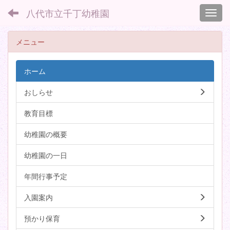
八代市立千丁幼稚園
Toggl
メニュー
ホーム
おしらせ
教育目標
幼稚園の概要
幼稚園の一日
年間行事予定
入園案内
預かり保育