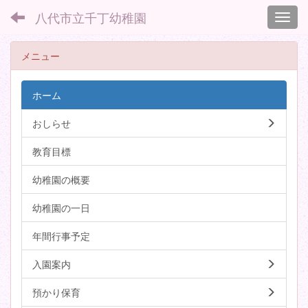
八代市立千丁幼稚園
Toggl
メニュー
ホーム
おしらせ
教育目標
幼稚園の概要
幼稚園の一日
年間行事予定
入園案内
預かり保育