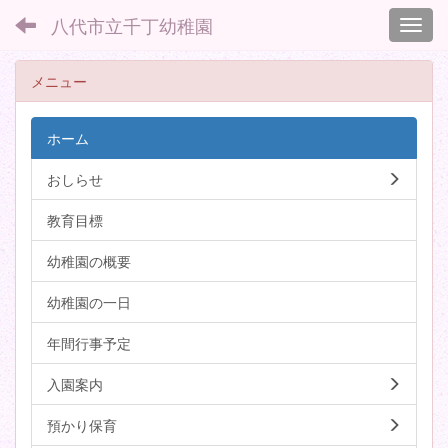
八代市立千丁幼稚園
Toggl
メニュー
ホーム
おしらせ
教育目標
幼稚園の概要
幼稚園の一日
年間行事予定
入園案内
預かり保育