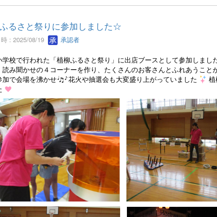
ふるさと祭りに参加しました☆
 : 2025/08/19
承認者
小学校で行われた「植柳ふるさと祭り」に出店ブースとして参加しまし
、読み聞かせの４コーナーを作り、たくさんのお客さんとふれあうこと
参加で会場を沸かせ
花火や抽選会も大変盛り上がっていました
植
た