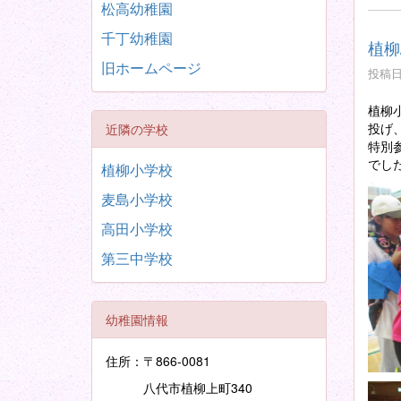
松高幼稚園
千丁幼稚園
植柳
旧ホームページ
投稿日時
植柳
投げ
近隣の学校
特別
でし
植柳小学校
麦島小学校
高田小学校
第三中学校
幼稚園情報
住所：〒866-0081
八代市植柳上町340