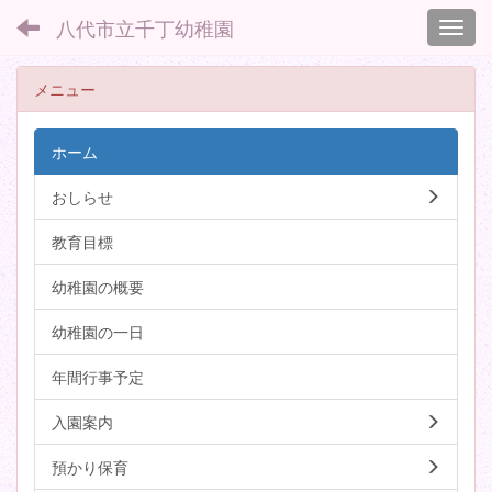
八代市立千丁幼稚園
Toggl
メニュー
ホーム
おしらせ
教育目標
幼稚園の概要
幼稚園の一日
年間行事予定
入園案内
預かり保育