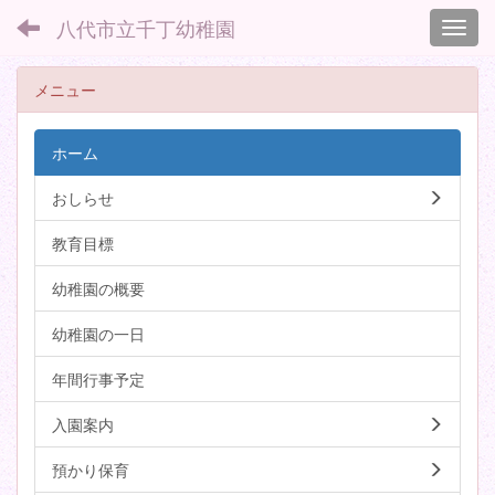
八代市立千丁幼稚園
Toggl
メニュー
ホーム
おしらせ
教育目標
幼稚園の概要
幼稚園の一日
年間行事予定
入園案内
預かり保育