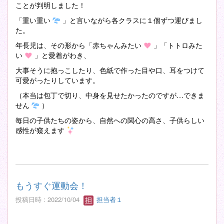
ことが判明しました！
「重い重い
」と言いながら各クラスに１個ずつ運びまし
た。
年長児は、その形から「赤ちゃんみたい
」「トトロみた
い
」と愛着がわき、
大事そうに抱っこしたり、色紙で作った目や口、耳をつけて
可愛がったりしています。
（本当は包丁で切り、中身を見せたかったのですが…できま
せん
）
毎日の子供たちの姿から、自然への関心の高さ、子供らしい
感性が窺えます
もうすぐ運動会！
投稿日時 : 2022/10/04
担当者１