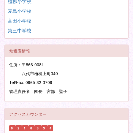
植柳小学校
麦島小学校
高田小学校
第三中学校
幼稚園情報
住所：〒866-0081
八代市植柳上町340
Tel/Fax: 0965-32-3709
管理責任者：園長 宮部 聖子
アクセスカウンター
0
2
1
8
8
3
4