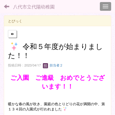
八代市立代陽幼稚園
Toggl
とぴっく
令和５年度が始まりまし
た！！
投稿日時 : 2023/04/17
担当者２
ご入園 ご進級 おめでとうござ
います！！
暖かな春の風が吹き、園庭の色とりどりの花が満開の中、第
１３４回の入園式が行われました