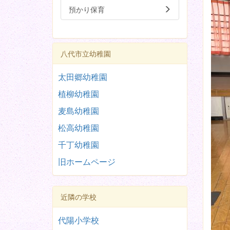
預かり保育
八代市立幼稚園
太田郷幼稚園
植柳幼稚園
麦島幼稚園
松高幼稚園
千丁幼稚園
旧ホームページ
近隣の学校
代陽小学校