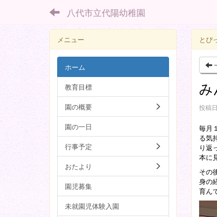
八代市立代陽幼稚園
メニュー
とぴ
ホーム
み
教育目標
園の概要
投稿日時
園の一日
毎月
る気
行事予定
り返
本に
おたより
その
身の
園児募集
育ん
未就園児体験入園