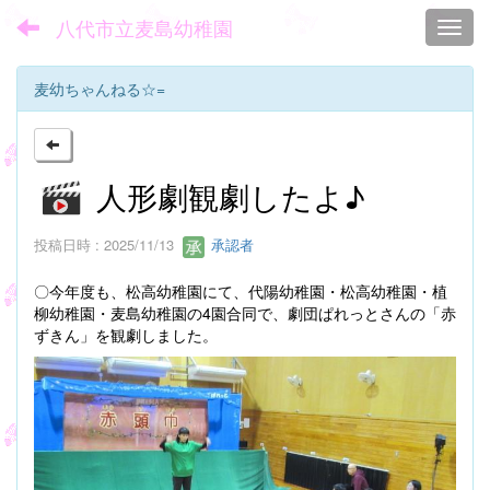
八代市立麦島幼稚園
Toggl
麦幼ちゃんねる☆=
人形劇観劇したよ♪
投稿日時 : 2025/11/13
承認者
〇今年度も、松高幼稚園にて、代陽幼稚園・松高幼稚園・植
柳幼稚園・麦島幼稚園の4園合同で、劇団ぱれっとさんの「赤
ずきん」を観劇しました。