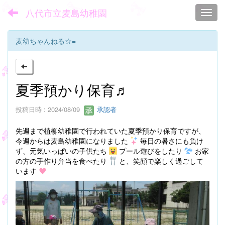
八代市立麦島幼稚園
Toggl
麦幼ちゃんねる☆=
夏季預かり保育♬
投稿日時 : 2024/08/09
承認者
先週まで植柳幼稚園で行われていた夏季預かり保育ですが、
今週からは麦島幼稚園になりました
毎日の暑さにも負け
ず、元気いっぱいの子供たち
プール遊びをしたり
お家
の方の手作り弁当を食べたり
と、笑顔で楽しく過ごして
います