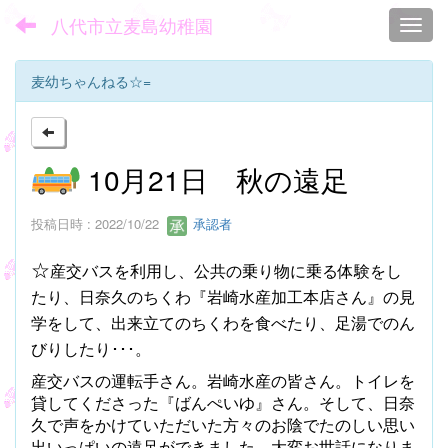
八代市立麦島幼稚園
Toggl
麦幼ちゃんねる☆=
10月21日 秋の遠足
投稿日時 : 2022/10/22
承認者
☆
産交バスを利用し、公共の乗り物に乗る体験をし
たり、日奈久のちくわ『岩崎水産加工本店さん』の見
学をして、出来立てのちくわを食べたり、足湯でのん
びりしたり･･･。
産交バスの運転手さん。岩崎水産の皆さん。トイレを
貸してくださった『ばんぺいゆ』さん。そして、日奈
久で声をかけていただいた方々のお陰でたのしい思い
出いっぱいの遠足ができました。大変お世話になりま