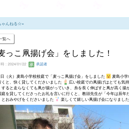
ちゃんねる☆=
一覧へ
麦っこ凧揚げ会」をしました！
 : 2024/01/22
承認者
16日（火）麦島小学校校庭で「麦っこ凧揚げ会」をしました
麦島小学
行くと、快く貸してくださいました
広い校庭での凧揚げはとても気
くすると走らなくても凧が揚がっていき、糸を長く伸ばすと凧が高く揚
園庭を貸してくださったお礼を言いに行くと、教頭先生が「今年は辰年
」とおみやげをくださいました
楽しくて嬉しい凧揚げ会になりまし