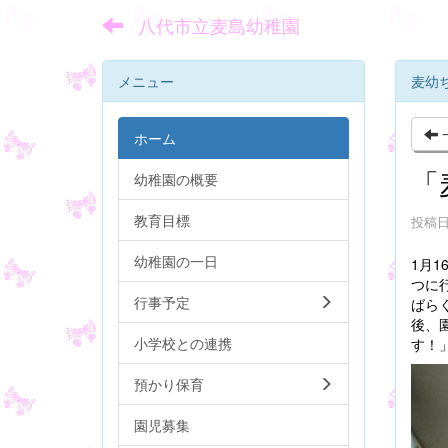
八代市立麦島幼稚園
メニュー
麦幼
ホーム
「
幼稚園の概要
教育目標
投稿日時
幼稚園の一日
1月
つに
行事予定
ばら
後、
小学校との連携
す！
預かり保育
園児募集