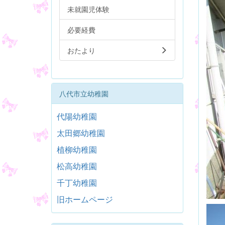
未就園児体験
必要経費
おたより
八代市立幼稚園
代陽幼稚園
太田郷幼稚園
植柳幼稚園
松高幼稚園
千丁幼稚園
旧ホームページ