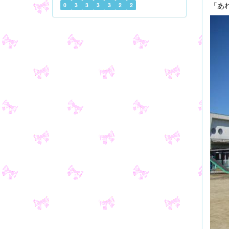
「あ
0
3
3
3
3
2
2