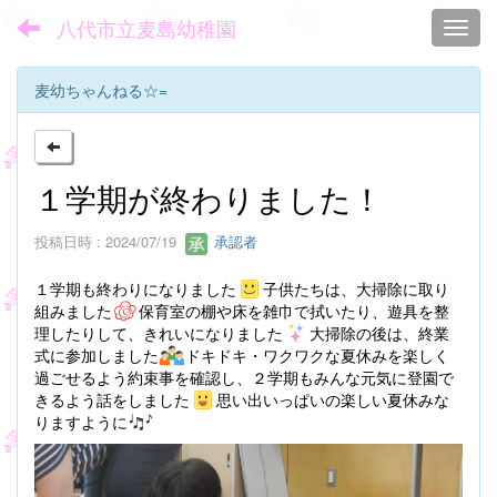
八代市立麦島幼稚園
Toggl
麦幼ちゃんねる☆=
１学期が終わりました！
投稿日時 : 2024/07/19
承認者
１学期も終わりになりました
子供たちは、大掃除に取り
組みました
保育室の棚や床を雑巾で拭いたり、遊具を整
理したりして、きれいになりました
大掃除の後は、終業
式に参加しました
ドキドキ・ワクワクな夏休みを楽しく
過ごせるよう約束事を確認し、２学期もみんな元気に登園で
きるよう話をしました
思い出いっぱいの楽しい夏休みな
りますように