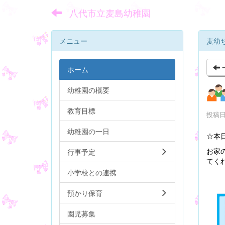
八代市立麦島幼稚園
メニュー
麦幼
ホーム
幼稚園の概要
教育目標
投稿日時
幼稚園の一日
☆本
お家
行事予定
てく
小学校との連携
預かり保育
園児募集