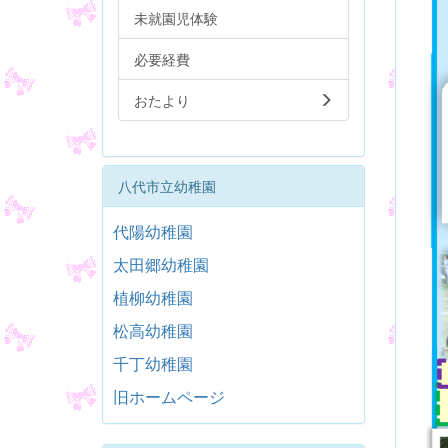
未就園児体験
必要経費
おたより
八代市立幼稚園
代陽幼稚園
太田郷幼稚園
植柳幼稚園
松高幼稚園
千丁幼稚園
旧ホームページ