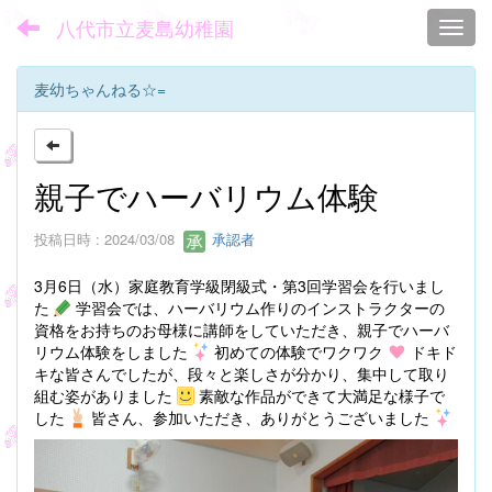
八代市立麦島幼稚園
Toggl
麦幼ちゃんねる☆=
親子でハーバリウム体験
投稿日時 : 2024/03/08
承認者
3月6日（水）家庭教育学級閉級式・第3回学習会を行いまし
た
学習会では、ハーバリウム作りのインストラクターの
資格をお持ちのお母様に講師をしていただき、親子でハーバ
リウム体験をしました
初めての体験でワクワク
ドキド
キな皆さんでしたが、段々と楽しさが分かり、集中して取り
組む姿がありました
素敵な作品ができて大満足な様子で
した
皆さん、参加いただき、ありがとうございました